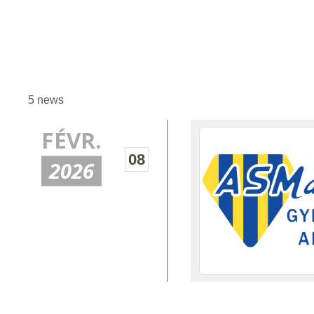
5 news
FÉVR.
08
2026