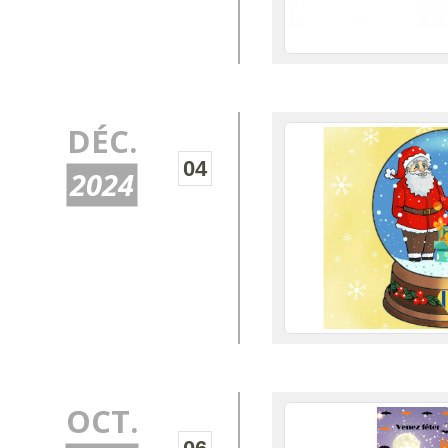
DÉC.
04
2024
OCT.