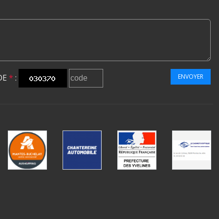
DE
*
:
ENVOYER