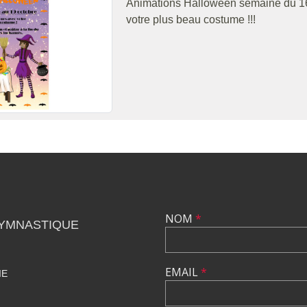
Animations Halloween semaine du 16 
votre plus beau costume !!!
NOM
*
GYMNASTIQUE
EMAIL
*
IE