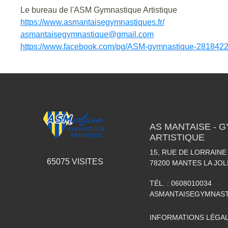
Le bureau de l'ASM Gymnastique Artistique
https://www.asmantaisegymnastiques.fr/
asmantaisegymnastique@gmail.com
https://www.facebook.com/pg/ASM-gymnastique-281842
AS MANTAISE - 
ARTISTIQUE
15, RUE DE LORRAINE
65075
VISITES
78200
MANTES LA JOL
TÉL. :
0608010034
ASMANTAISEGYMNAS
INFORMATIONS LÉGA