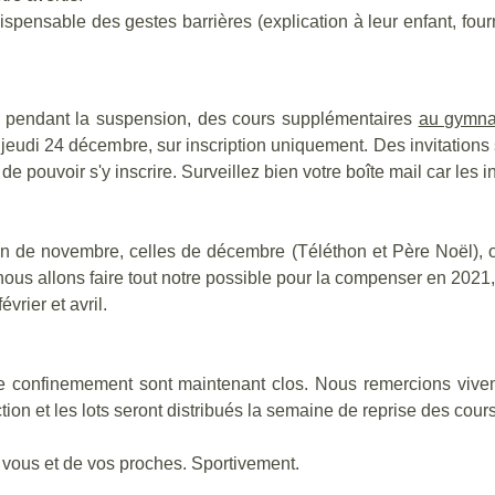
ispensable des gestes barrières (explication à leur enfant, four
ris pendant la suspension, des cours supplémentaires
au gymna
u jeudi 24 décembre, sur inscription uniquement. Des invitation
de pouvoir s'y inscrire. Surveillez bien votre boîte mail car les i
de novembre, celles de décembre (Téléthon et Père Noël), on
nous allons faire tout notre possible pour la compenser en 202
rier et avril.
e confinemement sont maintenant clos. Nous remercions vivemen
ction et les lots seront distribués la semaine de reprise des co
e vous et de vos proches. Sportivement.