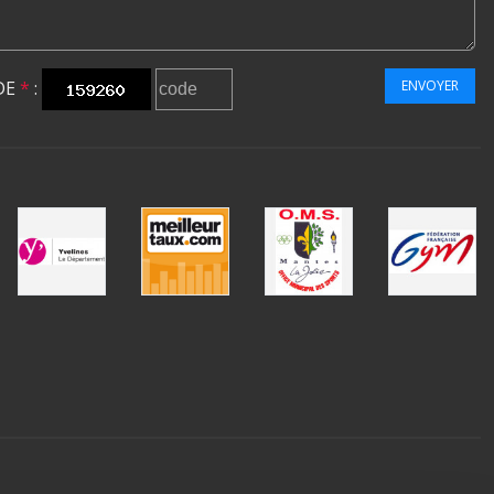
DE
*
:
ENVOYER