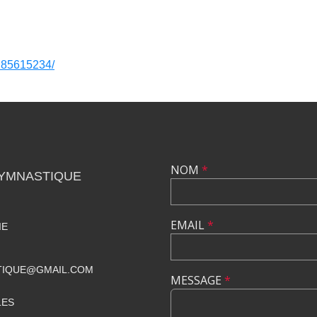
285615234/
NOM
*
GYMNASTIQUE
EMAIL
*
IE
TIQUE@GMAIL.COM
MESSAGE
*
LES