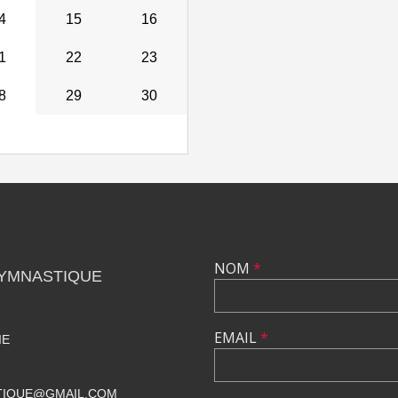
4
15
16
1
22
23
8
29
30
NOM
*
GYMNASTIQUE
EMAIL
*
IE
TIQUE@GMAIL.COM