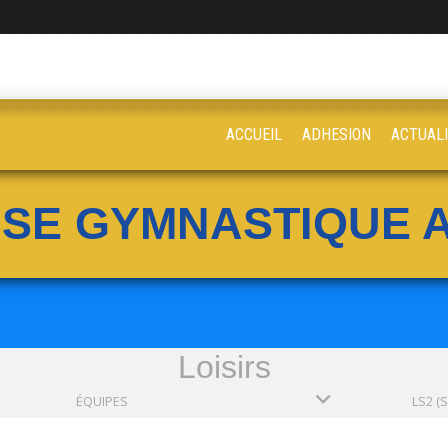
ACCUEIL
ADHESION
ACTUAL
ISE GYMNASTIQUE A
Loisirs
ÉQUIPES
LS2 (