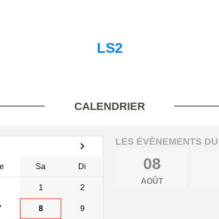
LS2
CALENDRIER
LES ÉVÈNEMENTS DU
08
e
Sa
Di
AOÛT
1
2
7
8
9