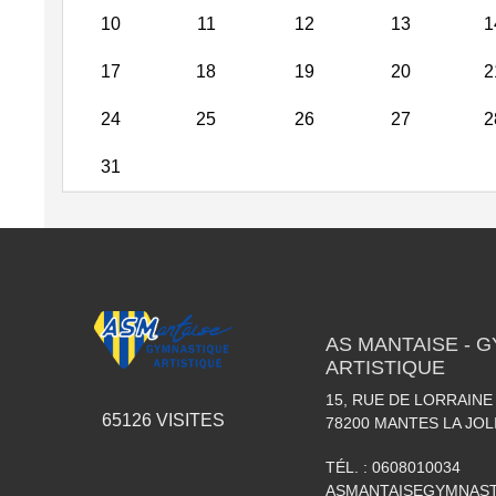
10
11
12
13
1
17
18
19
20
2
24
25
26
27
2
31
AS MANTAISE - 
ARTISTIQUE
15, RUE DE LORRAINE
65126
VISITES
78200
MANTES LA JOL
TÉL. :
0608010034
ASMANTAISEGYMNAS