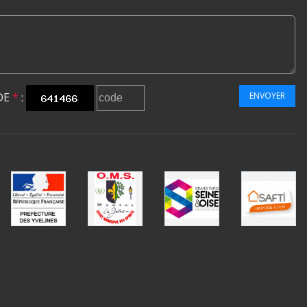
DE
*
:
ENVOYER