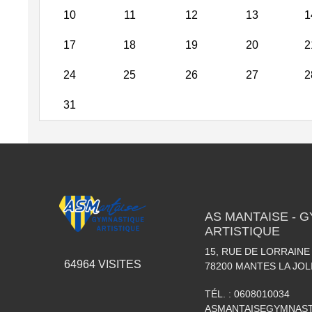
10
11
12
13
1
17
18
19
20
2
24
25
26
27
2
31
AS MANTAISE - 
ARTISTIQUE
15, RUE DE LORRAINE
64964
VISITES
78200
MANTES LA JOL
TÉL. :
0608010034
ASMANTAISEGYMNAS