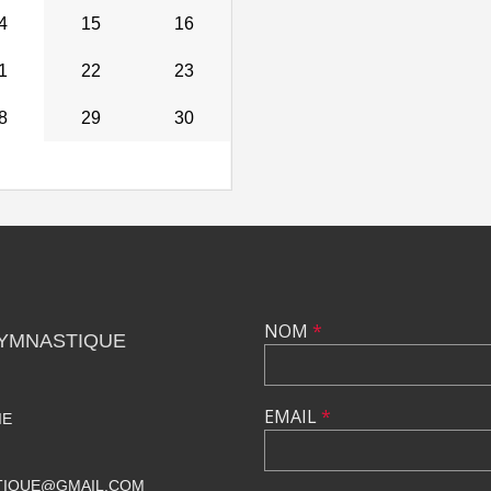
4
15
16
1
22
23
8
29
30
NOM
*
GYMNASTIQUE
EMAIL
*
IE
TIQUE@GMAIL.COM