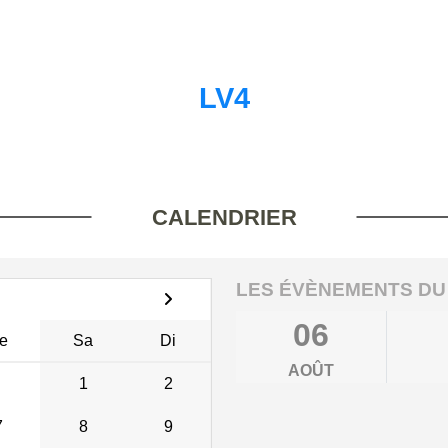
LV4
CALENDRIER
LES ÉVÈNEMENTS DU
06
e
Sa
Di
AOÛT
1
2
7
8
9