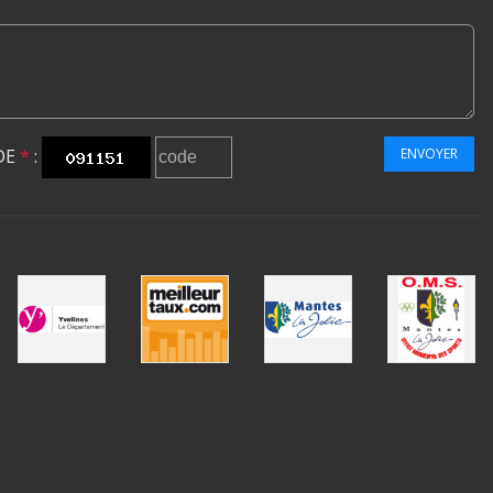
DE
*
:
ENVOYER