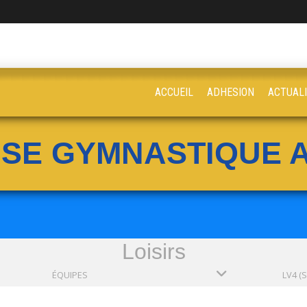
ACCUEIL
ADHESION
ACTUAL
ISE GYMNASTIQUE A
Loisirs
ÉQUIPES
LV4 (