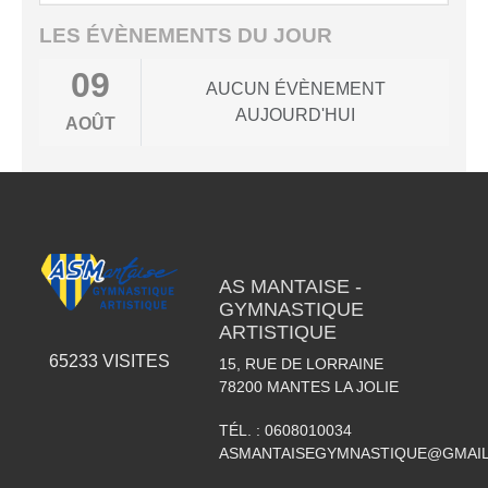
LES ÉVÈNEMENTS DU JOUR
09
AUCUN ÉVÈNEMENT
AUJOURD'HUI
AOÛT
AS MANTAISE -
GYMNASTIQUE
ARTISTIQUE
65233
VISITES
15, RUE DE LORRAINE
78200
MANTES LA JOLIE
TÉL. :
0608010034
ASMANTAISEGYMNASTIQUE@GMAI