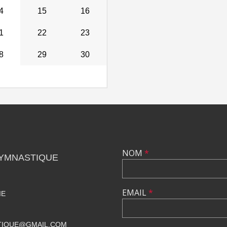
4
15
16
1
22
23
8
29
30
NOM
*
GYMNASTIQUE
EMAIL
*
IE
TIQUE@GMAIL.COM