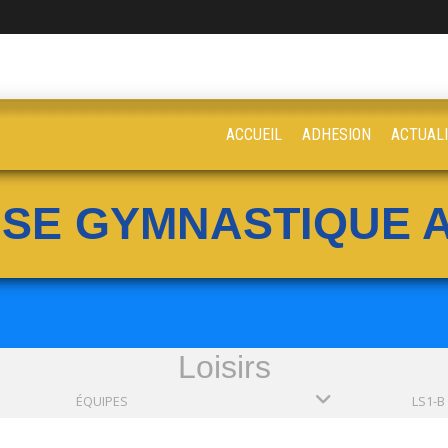
ACCUEIL
ADHESION
ACTUAL
ISE GYMNASTIQUE A
Loisirs
ÉQUIPES
LS1-B