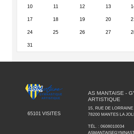
10
11
12
13
1
17
18
19
20
2
24
25
26
27
2
31
AS MANTAISE - 
ARTISTIQUE
15, RUE DE LORRAINE
65101
VISITES
78200
MANTES LA JOL
TÉL. :
0608010034
ASMANTAISEGYMNAS