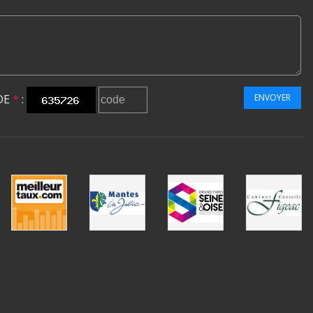
DE
*
:
ENVOYER