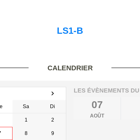
LS1-B
CALENDRIER
LES ÉVÈNEMENTS DU
07
e
Sa
Di
AOÛT
1
2
7
8
9