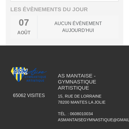
LES ÉVÈNEMENTS DU JOUR
07
AUCUN ÉVÈNEMENT
AUJOURD'HUI
AOÛT
AS MANTAISE -
GYMNASTIQUE
ARTISTIQUE
65062
VISITES
15, RUE DE LORRAINE
78200
MANTES LA JOLIE
TÉL. :
0608010034
ASMANTAISEGYMNASTIQUE@GMAI