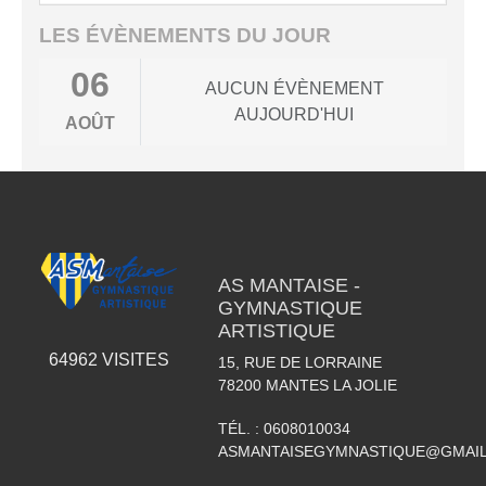
LES ÉVÈNEMENTS DU JOUR
06
AUCUN ÉVÈNEMENT
AUJOURD'HUI
AOÛT
AS MANTAISE -
GYMNASTIQUE
ARTISTIQUE
64962
VISITES
15, RUE DE LORRAINE
78200
MANTES LA JOLIE
TÉL. :
0608010034
ASMANTAISEGYMNASTIQUE@GMAI