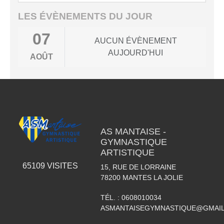
LES ÉVÈNEMENTS DU JOUR
07
AUCUN ÉVÈNEMENT
AUJOURD'HUI
AOÛT
AS MANTAISE -
GYMNASTIQUE
ARTISTIQUE
65109
VISITES
15, RUE DE LORRAINE
78200
MANTES LA JOLIE
TÉL. :
0608010034
ASMANTAISEGYMNASTIQUE@GMAI