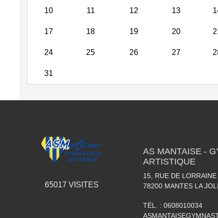
10
11
12
13
1
17
18
19
20
2
24
25
26
27
2
31
AS MANTAISE - 
ARTISTIQUE
15, RUE DE LORRAINE
65017
VISITES
78200
MANTES LA JOL
TÉL. :
0608010034
ASMANTAISEGYMNAS