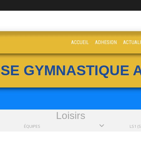
ACCUEIL
ADHESION
ACTUAL
ISE GYMNASTIQUE A
Loisirs
ÉQUIPES
LS1 (