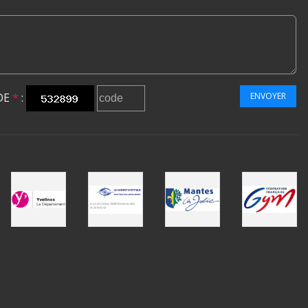
DE
*
:
ENVOYER