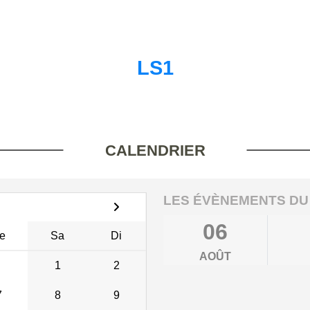
LS1
CALENDRIER
LES ÉVÈNEMENTS DU
06
e
Sa
Di
AOÛT
1
2
7
8
9