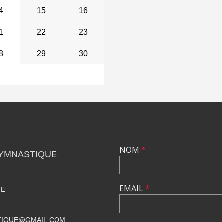
4
15
16
1
22
23
8
29
30
NOM
*
GYMNASTIQUE
EMAIL
*
IE
TIQUE@GMAIL.COM