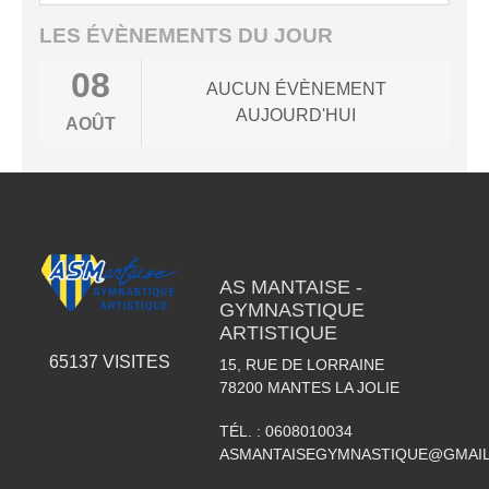
LES ÉVÈNEMENTS DU JOUR
08
AUCUN ÉVÈNEMENT
AUJOURD'HUI
AOÛT
AS MANTAISE -
GYMNASTIQUE
ARTISTIQUE
65137
VISITES
15, RUE DE LORRAINE
78200
MANTES LA JOLIE
TÉL. :
0608010034
ASMANTAISEGYMNASTIQUE@GMAI