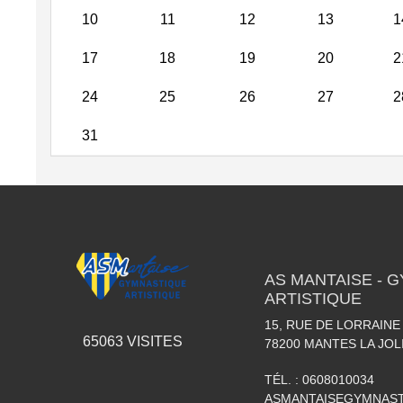
10
11
12
13
1
17
18
19
20
2
24
25
26
27
2
31
AS MANTAISE - 
ARTISTIQUE
15, RUE DE LORRAINE
65063
VISITES
78200
MANTES LA JOL
TÉL. :
0608010034
ASMANTAISEGYMNAS