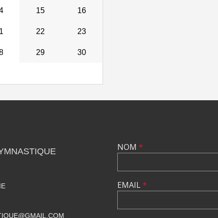
4
15
16
1
22
23
8
29
30
NOM
*
GYMNASTIQUE
EMAIL
*
IE
TIQUE@GMAIL.COM