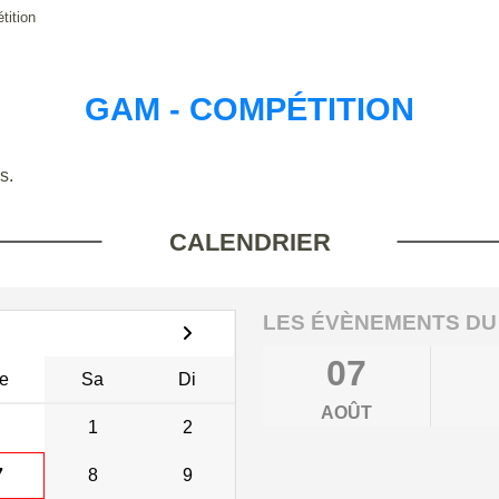
ition
GAM - COMPÉTITION
s.
CALENDRIER
LES ÉVÈNEMENTS DU
07
e
Sa
Di
AOÛT
1
2
7
8
9