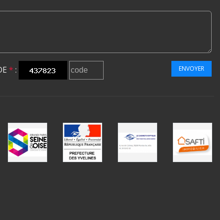
DE
*
:
ENVOYER