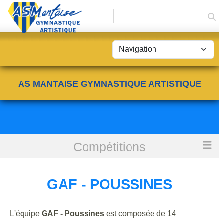
Panneau de gestion des cookies
AS MANTAISE GYMNASTIQUE ARTISTIQUE
Compétitions
Accueil
GAF - Poussines
GAF - POUSSINES
L'équipe
GAF - Poussines
est composée de 14