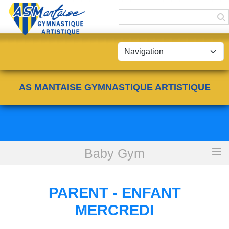
Panneau de gestion des cookies
AS MANTAISE GYMNASTIQUE ARTISTIQUE
Baby Gym
Accueil
Parent - Enfant Mercredi
PARENT - ENFANT
MERCREDI