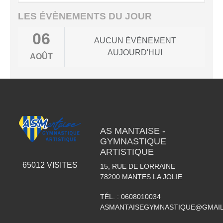
LES ÉVÈNEMENTS DU JOUR
06
AUCUN ÉVÈNEMENT
AUJOURD'HUI
AOÛT
AS MANTAISE -
GYMNASTIQUE
ARTISTIQUE
65012
VISITES
15, RUE DE LORRAINE
78200
MANTES LA JOLIE
TÉL. :
0608010034
ASMANTAISEGYMNASTIQUE@GMAI